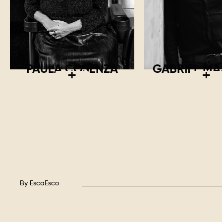
PAULA COSENZA
GABRIEL M
+
+
By
EscaEsco